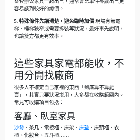
整套辦公家具一起出售，通常會比單件零散出售更
容易談到較好的總價。
5. 特殊條件先講清楚，避免臨時加價
現場有無電
梯、樓梯狹窄或需要拆裝等狀況，最好事先說明，
也讓雙方都更有效率。
這些家具家電都能收，不
用分開找廠商
很多人不確定自己家裡的東西「到底算不算能
賣」，其實只要狀況堪用，大多都在收購範圍內。
常見可收購項目包括：
客廳、臥室家具
沙發
、茶几、電視櫃、床架、
床墊
、床頭櫃、衣
櫃、化妝台、五斗櫃……