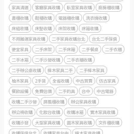
家具清運
客廳家具收購
臥室家具收購
廚房櫃收購
書櫃收購
鞋櫃收購
電器櫃收購
洗衣機收購
床組收購
床墊收購
床架收購
床箱收購
不用搬運家具收購
二手家具收購台北
台北二手傢俱
便宜家具
二手床架
二手床箱
二手餐桌
二手衣櫃
二手冰箱
二手沙發收購
二手衣櫃收購
二手辦公桌收購
樟木家具二手
二手樟木家具
柚木家具
2手貨
全省收購
中古買賣
仿古家具
餐飲設備
免費估價
二手釣具
台中
中古電器
收購二手沙發
屏風櫃收購
辦公家具收購
辦公椅收購
化妝台收購
收購冰箱
實木家具收購
收購沙發
大型家具收購
圓木家具收購
文件櫃收購
收購傢俱台北
收購家具台中
樟木家具收購