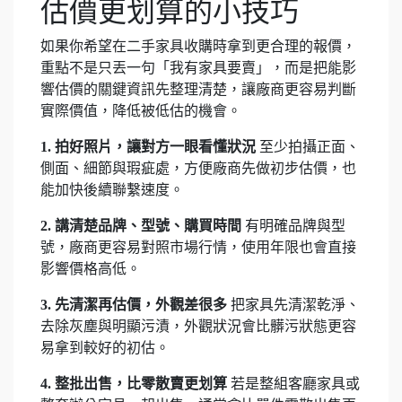
估價更划算的小技巧
如果你希望在二手家具收購時拿到更合理的報價，
重點不是只丟一句「我有家具要賣」，而是把能影
響估價的關鍵資訊先整理清楚，讓廠商更容易判斷
實際價值，降低被低估的機會。
1. 拍好照片，讓對方一眼看懂狀況
至少拍攝正面、
側面、細節與瑕疵處，方便廠商先做初步估價，也
能加快後續聯繫速度。
2. 講清楚品牌、型號、購買時間
有明確品牌與型
號，廠商更容易對照市場行情，使用年限也會直接
影響價格高低。
3. 先清潔再估價，外觀差很多
把家具先清潔乾淨、
去除灰塵與明顯污漬，外觀狀況會比髒污狀態更容
易拿到較好的初估。
4. 整批出售，比零散賣更划算
若是整組客廳家具或