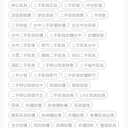
辦公家具
二手家具宏品
二手家電
中古家電
部落客推薦
便宜傢俱
二手傢俱買賣
二手床墊
二手床組
台中二手家電收購
台北中古傢俱
台中二手家具收購
二手家具收購台中
收購傢俱
台中二手家電
新竹二手家具
二手家具台中
大里二手家具
霧峰二手家具
烏日二手家具
南區二手家具
二手辦公傢俱買賣
二手柚木家具
二手沙發
二手家具新竹
二手家具收購新竹
二手辦公傢俱台中
傢俱收購
套房傢俱
二手辦公傢俱竹北
二手家具估價
LINE家具估價
傢俱
衣櫃收購
收納櫃收購
家具處理
搬家家具收購
收納櫃估價
衣櫃估價
免費家具估價
全台收購
到府收購
高價收購
衣櫃回收
整理家具