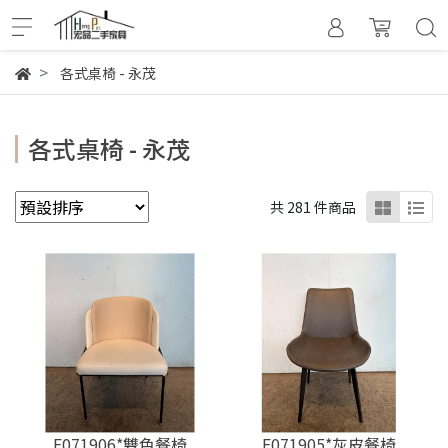
各式桌椅 - 永茂
各式桌椅 - 永茂
共 281 件商品
F071906*雙色餐椅
F071905*灰皮餐椅