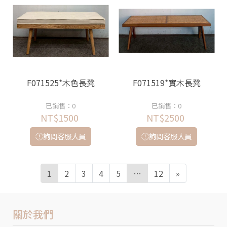
F071525*木色長凳
F071519*實木長凳
已銷售：0
已銷售：0
NT$1500
NT$2500
詢問客服人員
詢問客服人員
1
2
3
4
5
…
12
»
關於我們