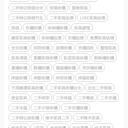
二手辦公傢俱台中
傢俱收購
套房傢俱
二手辦公傢俱竹北
二手家具估價
LINE家具估價
傢俱
衣櫃收購
收納櫃收購
家具處理
搬家家具收購
收納櫃估價
衣櫃估價
免費家具估價
全台收購
到府收購
高價收購
衣櫃回收
整理家具
家具清運
客廳家具收購
臥室家具收購
廚房櫃收購
書櫃收購
鞋櫃收購
電器櫃收購
洗衣機收購
床組收購
床墊收購
床架收購
床箱收購
不用搬運家具收購
二手家具收購台北
台北二手傢俱
便宜家具
二手床架
二手床箱
二手餐桌
二手衣櫃
二手冰箱
二手沙發收購
二手衣櫃收購
二手辦公桌收購
樟木家具二手
二手樟木家具
柚木家具
2手貨
全省收購
中古買賣
仿古家具