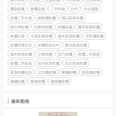
餐飲設備
免費估價
二手釣具
台中
中古電器
收購二手沙發
屏風櫃收購
辦公家具收購
辦公椅收購
化妝台收購
收購冰箱
實木家具收購
收購沙發
大型家具收購
圓木家具收購
文件櫃收購
收購傢俱台北
收購家具台中
樟木家具收購
柚木家具收購
沙發收購
茶几收購
收購二手傢俱
收購二手家具
台中家具收購
台北家具收購
家具收購台北
公文櫃收購
餐櫃收購
高低櫃收購
鐵櫃收購
電視收購
電視櫃收購
最新動態