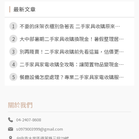
最新文章
1
不要的床架衣櫃別急著丟 二手家具收購原來⋯
2
大中部暑期二手家具收購換現金！暑假整理居⋯
3
別再賤賣！二手家具收購前先看這篇，估價更⋯
4
二手家具家電收購全攻略：讓閒置物品變現金⋯
5
餐廳設備怎麼處理？專業二手家具家電收購服⋯
關於我們
04-2407-8608
s0979003999@gmail.com
台中市大里區德芳路三段79號