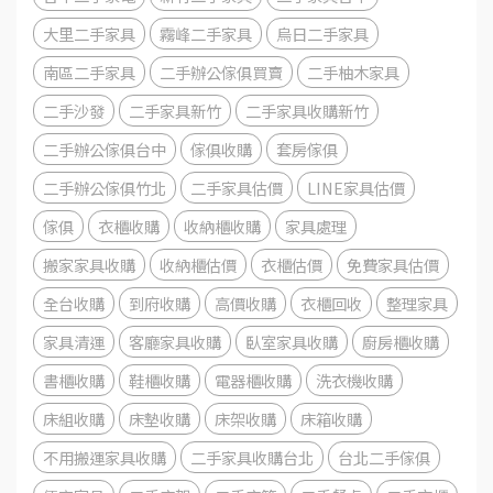
大里二手家具
霧峰二手家具
烏日二手家具
南區二手家具
二手辦公傢俱買賣
二手柚木家具
二手沙發
二手家具新竹
二手家具收購新竹
二手辦公傢俱台中
傢俱收購
套房傢俱
二手辦公傢俱竹北
二手家具估價
LINE家具估價
傢俱
衣櫃收購
收納櫃收購
家具處理
搬家家具收購
收納櫃估價
衣櫃估價
免費家具估價
全台收購
到府收購
高價收購
衣櫃回收
整理家具
家具清運
客廳家具收購
臥室家具收購
廚房櫃收購
書櫃收購
鞋櫃收購
電器櫃收購
洗衣機收購
床組收購
床墊收購
床架收購
床箱收購
不用搬運家具收購
二手家具收購台北
台北二手傢俱