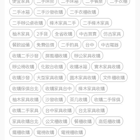
便宜家具
二手床架
二手床箱
二手餐桌
二手衣櫃
二手冰箱
二手沙發收購
二手衣櫃收購
二手辦公桌收購
樟木家具二手
二手樟木家具
柚木家具
2手貨
全省收購
中古買賣
仿古家具
餐飲設備
免費估價
二手釣具
台中
中古電器
收購二手沙發
屏風櫃收購
辦公家具收購
辦公椅收購
化妝台收購
收購冰箱
實木家具收購
收購沙發
大型家具收購
圓木家具收購
文件櫃收購
收購傢俱台北
收購家具台中
樟木家具收購
柚木家具收購
沙發收購
茶几收購
收購二手傢俱
收購二手家具
台中家具收購
台北家具收購
家具收購台北
公文櫃收購
餐櫃收購
高低櫃收購
鐵櫃收購
電視收購
電視櫃收購