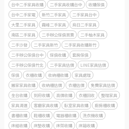
台中二手家具收購
二手家具收購台中
收購傢俱
台中二手家電
新竹二手家具
二手家具台中
大里二手家具
霧峰二手家具
烏日二手家具
南區二手家具
二手辦公傢俱買賣
二手柚木家具
二手沙發
二手家具新竹
二手家具收購新竹
二手辦公傢俱台中
傢俱收購
套房傢俱
二手辦公傢俱竹北
二手家具估價
LINE家具估價
傢俱
衣櫃收購
收納櫃收購
家具處理
搬家家具收購
收納櫃估價
衣櫃估價
免費家具估價
全台收購
到府收購
高價收購
衣櫃回收
整理家具
家具清運
客廳家具收購
臥室家具收購
廚房櫃收購
書櫃收購
鞋櫃收購
電器櫃收購
洗衣機收購
床組收購
床墊收購
床架收購
床箱收購