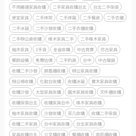
不用搬運家具收購
二手家具收購台北
台北二手傢俱
便宜家具
二手床架
二手床箱
二手餐桌
二手衣櫃
二手冰箱
二手沙發收購
二手衣櫃收購
二手辦公桌收購
樟木家具二手
二手樟木家具
柚木家具
2手貨
全省收購
中古買賣
仿古家具
餐飲設備
免費估價
二手釣具
台中
中古電器
收購二手沙發
屏風櫃收購
辦公家具收購
辦公椅收購
化妝台收購
收購冰箱
實木家具收購
收購沙發
大型家具收購
圓木家具收購
文件櫃收購
收購傢俱台北
收購家具台中
樟木家具收購
柚木家具收購
沙發收購
茶几收購
收購二手傢俱
收購二手家具
台中家具收購
台北家具收購
家具收購台北
公文櫃收購
餐櫃收購
高低櫃收購