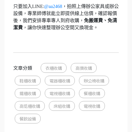
只要加入LINE:
@aa2468
，拍照上傳辦公家具或辦公
設備，專業師傅就能立即提供線上估價，確認報價
後，我們安排專車專人到府收購，
免搬運費、免清
潔費
，讓你快速整理辦公空間又換現金。
文章分類
衣櫃收購
高價收購
鞋櫃收購
電器櫃收購
辦公椅收購
鐵櫃收購
電視櫃收購
餐櫃收購
高低櫃收購
床組收購
電視收購
餐飲設備