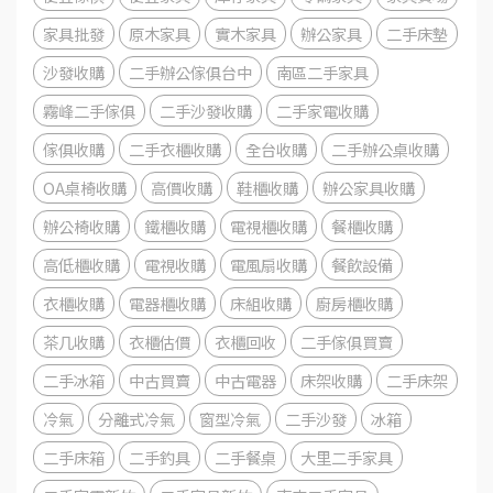
家具批發
原木家具
實木家具
辦公家具
二手床墊
沙發收購
二手辦公傢俱台中
南區二手家具
霧峰二手傢俱
二手沙發收購
二手家電收購
傢俱收購
二手衣櫃收購
全台收購
二手辦公桌收購
OA桌椅收購
高價收購
鞋櫃收購
辦公家具收購
辦公椅收購
鐵櫃收購
電視櫃收購
餐櫃收購
高低櫃收購
電視收購
電風扇收購
餐飲設備
衣櫃收購
電器櫃收購
床組收購
廚房櫃收購
茶几收購
衣櫃估價
衣櫃回收
二手傢俱買賣
二手冰箱
中古買賣
中古電器
床架收購
二手床架
冷氣
分離式冷氣
窗型冷氣
二手沙發
冰箱
二手床箱
二手釣具
二手餐桌
大里二手家具