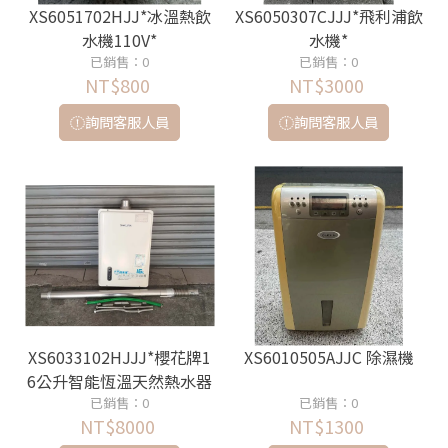
XS6051702HJJ*冰溫熱飲
XS6050307CJJJ*飛利浦飲
水機110V*
水機*
已銷售：0
已銷售：0
NT$800
NT$3000
詢問客服人員
詢問客服人員
XS6033102HJJJ*櫻花牌1
XS6010505AJJC 除濕機
6公升智能恆溫天然熱水器
已銷售：0
*
已銷售：0
NT$8000
NT$1300