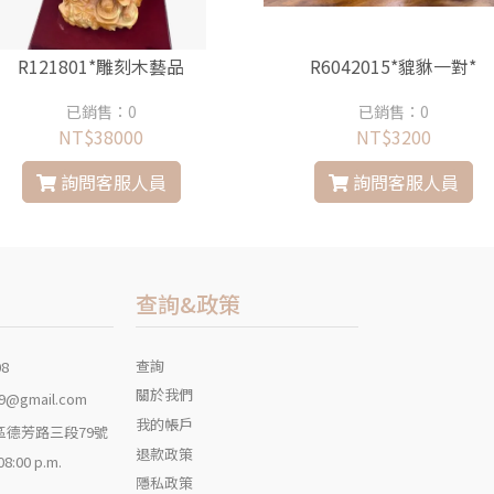
R121801*雕刻木藝品
R6042015*貔貅一對*
已銷售：0
已銷售：0
NT$38000
NT$3200
詢問客服人員
詢問客服人員
查詢&政策
查詢
08
關於我們
9@gmail.com
我的帳戶
區德芳路三段79號
退款政策
 08:00 p.m.
隱私政策