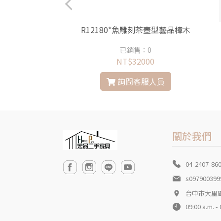
009*彌勒佛*
R12180*魚雕刻茶壺型藝品樟木
銷售：0
已銷售：0
$8800
NT$32000
問客服人員
詢問客服人員
關於我們
04-2407-86
s097900399
台中市大里
09:00 a.m. -