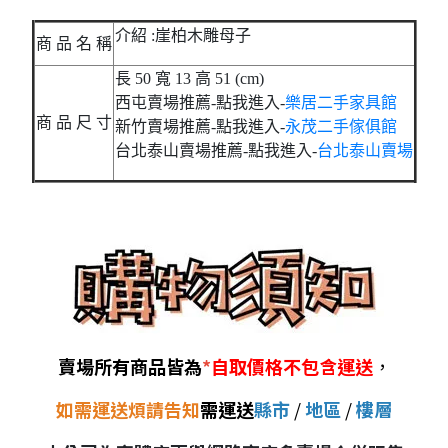
介紹 :崖柏木雕母子
商 品 名 稱
長 50 寬 13 高 51 (cm)
西屯賣場推薦-點我進入-
樂居二手家具館
商 品 尺 寸
新竹賣場推薦-點我進入-
永茂二手傢俱館
台北泰山賣場推薦-點我進入-
台北泰山賣場
賣場所有商品皆為
*
自取價格不包含運送
，
如需運送煩請告知
需運送
縣市
/
地區
/
樓層