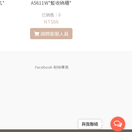
几*
A5611W*藍收納櫃*
C3099*雙門鐵
已銷售：0
已銷售
NT$66
NT$2
詢問客服人員
詢問
Facebook 粉絲專頁
與我聯絡