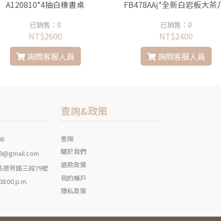
A120810*4抽白橡書桌
FB478AAj*全新白岩板大茶
已銷售：0
已銷售：0
NT$2600
NT$2400
詢問客服人員
詢問客服人員
查詢&政策
查詢
08
關於我們
9@gmail.com
退款政策
區德芳路三段79號
我的帳戶
 08:00 p.m.
隱私政策