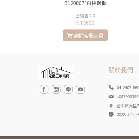
*全新櫻子6尺滑門電視
B120807*白橡邊櫃
櫃
銷售：0
已銷售：0
$4900
NT$600
問客服人員
詢問客服人員
關於我們
04-2407-86
s097900399
台中市大里
09:00 a.m. -