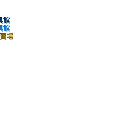
具館
俱館
賣場