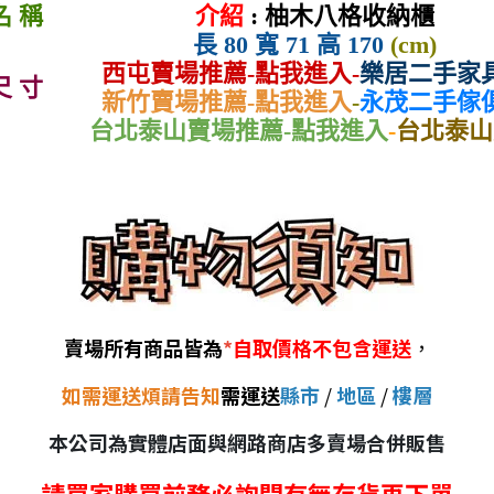
名 稱
介紹
: 柚木八格收納櫃
長 80 寬 71 高 170
(cm)
西屯賣場推薦-點我進入-
樂居二手家
尺 寸
新竹賣場推薦-點我進入
-
永茂
二手傢
台北泰山賣場推薦-點我進入
-
台北泰山
賣場所有商品皆為
*
自取價格不包含運送
，
如需運送煩請告知
需運送
縣市
/
地區
/
樓層
本公司為實體店面與網路商店多賣場合併販售
請買家購買前務必詢問有無存貨再下單