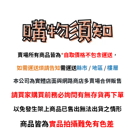
賣場所有商品皆為
*
自取價格不包含運送
，
如需運送煩請告知
需運送
縣市
/
地區
/
樓層
本公司為實體店面與網路商店多賣場合併販售
請買家購買前務必詢問有無存貨再下單
以免發生架上商品已售出無法出貨之情形
商品皆為
實品拍攝難免有色差