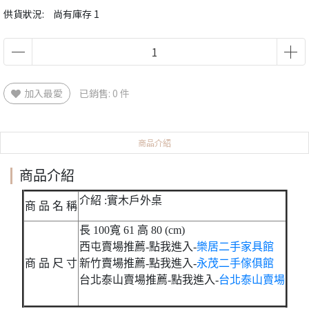
供貨狀況:
尚有庫存 1
加入最愛
已銷售: 0 件
商品介紹
商品介紹
介紹 :實木戶外桌
商 品 名 稱
長 100寬 61 高 80 (cm)
西屯賣場推薦-點我進入-
樂居二手家具館
商 品 尺 寸
新竹賣場推薦-點我進入-
永茂二手傢俱館
台北泰山賣場推薦-點我進入-
台北泰山賣場