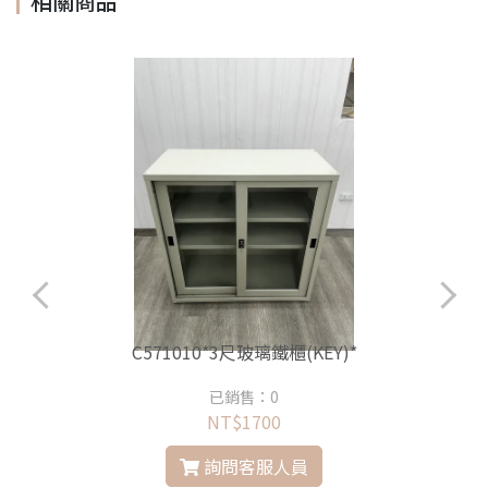
相關商品
C571010*3尺玻璃鐵櫃(KEY)*
已銷售：0
NT$1700
詢問客服人員