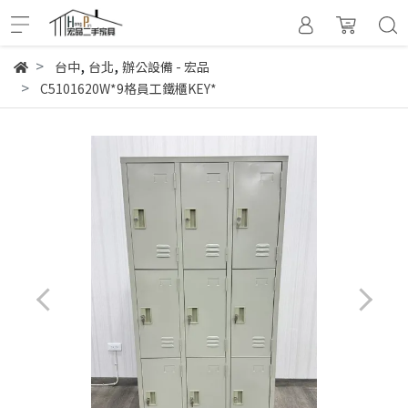
,
,
台中
台北
辦公設備 - 宏品
C5101620W*9格員工鐵櫃KEY*