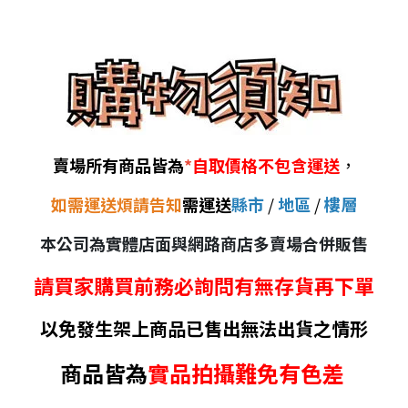
賣場所有商品皆為
*
自取價格不包含運送
，
如需運送煩請告知
需運送
縣市
/
地區
/
樓層
本公司為實體店面與網路商店多賣場合併販售
請買家購買前務必詢問有無存貨再下單
以免發生架上商品已售出無法出貨之情形
商品皆為
實品拍攝難免有色差