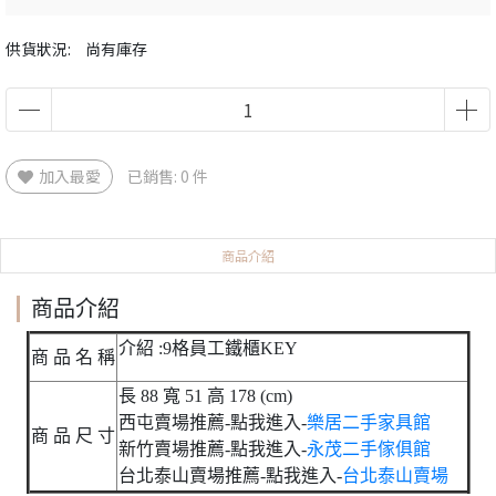
供貨狀況:
尚有庫存
加入最愛
已銷售: 0 件
商品介紹
商品介紹
介紹 :9格員工鐵櫃KEY
商 品 名 稱
長 88 寬 51 高 178 (cm)
西屯賣場推薦-點我進入-
樂居二手家具館
商 品 尺 寸
新竹賣場推薦-點我進入-
永茂二手傢俱館
台北泰山賣場推薦-點我進入-
台北泰山賣場