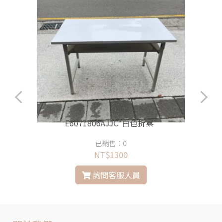
E6071806AJJC*白色折桌*
已銷售：0
NT$1300
詢問客服人員