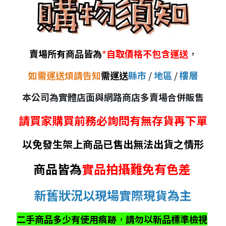
賣場所有商品皆為
*
自取價格不包含運送
，
如需運送煩請告知
需運送
縣市
/
地區
/
樓層
本公司為實體店面與網路商店多賣場合併販售
請買家購買前務必詢問有無存貨再下單
以免發生架上商品已售出無法出貨之情形
商品皆為
實品拍攝難免有色差
新舊狀況以現場實際現貨為主
二手商品多少有使用痕跡
，
請勿以新品標準檢視