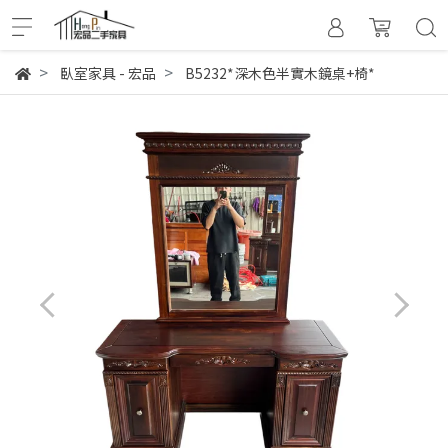
臥室家具 - 宏品
B5232*深木色半實木鏡桌+椅*