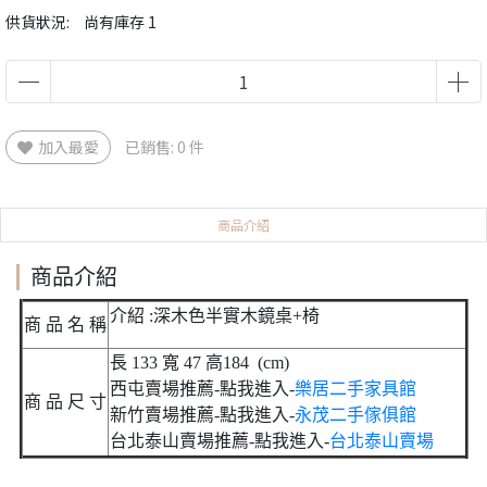
供貨狀況:
尚有庫存 1
加入最愛
已銷售: 0 件
商品介紹
商品介紹
介紹 :深木色半實木鏡桌+椅
商 品 名 稱
長 133 寬 47 高184 (cm)
西屯賣場推薦-點我進入-
樂居二手家具館
商 品 尺 寸
新竹賣場推薦-點我進入-
永茂二手傢俱館
台北泰山賣場推薦-點我進入-
台北泰山賣場