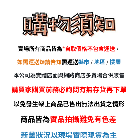
賣場所有商品皆為
*
自取價格不包含運送
，
如需運送煩請告知
需運送
縣市
/
地區
/
樓層
本公司為實體店面與網路商店多賣場合併販售
請買家購買前務必詢問有無存貨再下單
以免發生架上商品已售出無法出貨之情形
商品皆為
實品拍攝難免有色差
新舊狀況以現場實際現貨為主