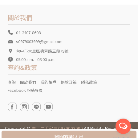
關於我們
04-2407-8608
s0979003999@gmail.com
台中市大里區德芳路三段79號
09:00 a.m. - 08:00 p.m.
查詢&政策
查詢
關於我們
我的帳戶
退款政策
隱私政策
Facebook 粉絲專頁
Copyright ©
宏品二手家具 0979003999
All Rights Reserved. Des
igned by
CYBERBIZ
.
詢問客服人員