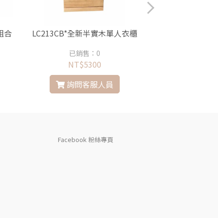
組合
LC213CB*全新半實木單人衣櫃
YQ526EF2*
已銷售：0
已銷售
NT$5300
NT$8
詢問客服人員
詢問
Facebook 粉絲專頁