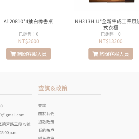
A120810*4抽白橡書桌
NH313HJJ*全新集成工業風
式衣櫃
已銷售：0
已銷售：0
NT$2600
NT$13300
詢問客服人員
詢問客服人員
查詢&政策
查詢
08
關於我們
9@gmail.com
退款政策
區德芳路三段79號
我的帳戶
 08:00 p.m.
隱私政策