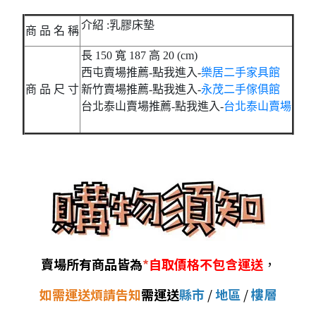
介紹 :乳膠床墊
商 品 名 稱
長 150 寬 187 高 20 (cm)
西屯賣場推薦-點我進入-
樂居二手家具館
商 品 尺 寸
新竹賣場推薦-點我進入-
永茂二手傢俱館
台北泰山賣場推薦-點我進入-
台北泰山賣場
賣場所有商品皆為
*
自取價格不包含運送
，
如需運送煩請告知
需運送
縣市
/
地區
/
樓層