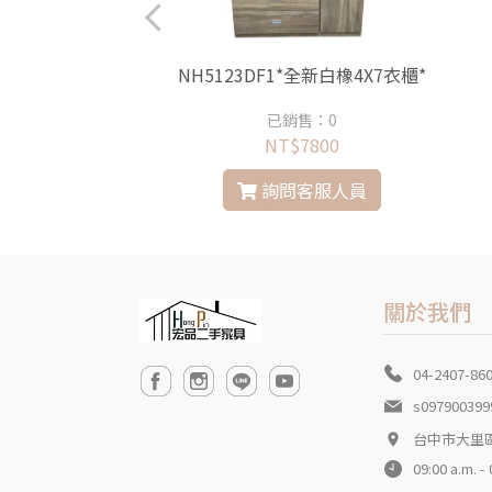
1*柚木色三層櫃
NH5123DF1*全新白橡4X7衣櫃*
銷售：0
已銷售：0
$150
NT$7800
問客服人員
詢問客服人員
關於我們
04-2407-86
s097900399
台中市大里
09:00 a.m. -