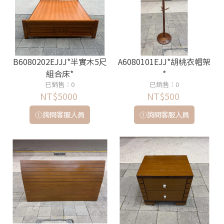
B6080202EJJJ*半實木5尺
A6080101EJJ*胡桃衣帽架
組合床*
*
已銷售：0
已銷售：0
NT$5000
NT$500
詢問客服人員
詢問客服人員