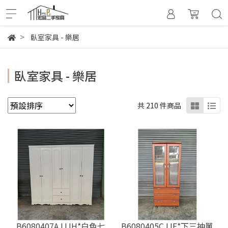
臥室家具 - 樂居
臥室家具 - 樂居
共 210 件商品
B6080407AJJJH*白色七
B6080405CJJE*下三抽單