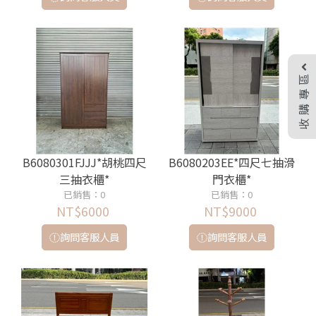
收購專區
B6080301FJJJ*胡桃四尺
B6080203EE*四尺七抽滑
三抽衣櫃*
門衣櫃*
已銷售：0
已銷售：0
NT$6000
NT$9000
詢問客服人員
詢問客服人員