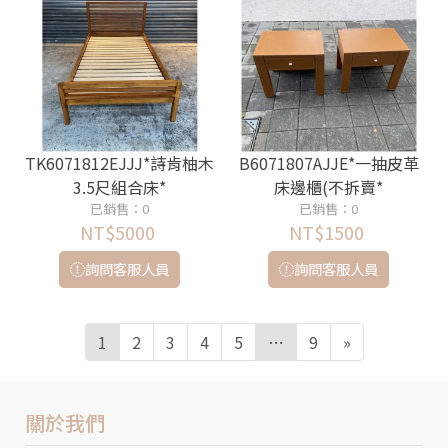
TK6071812EJJJ*詩肯柚木
B6071807AJJE*一抽皮革
3.5尺組合床*
床邊櫃(不拆賣*
已銷售：0
已銷售：0
NT$5000
NT$1500
詢問客服人員
詢問客服人員
1
2
3
4
5
…
9
»
關於我們