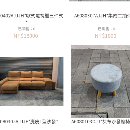
80402AJJJH*歐式電視櫃三件式
A6080307AJJH*集成二抽
*
已銷售：0
已銷售：0
NT$18000
NT$1800
6080305AJJJF*麂皮L型沙發*
A6080103DJJ*灰布沙發腳