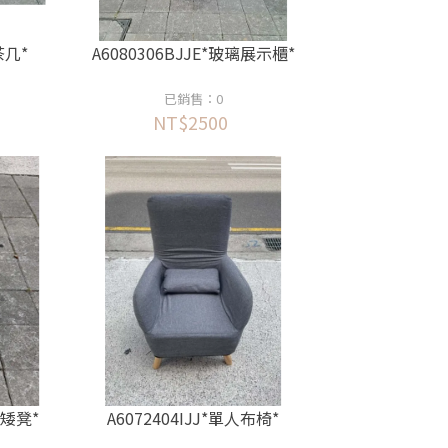
茶几*
A6080306BJJE*玻璃展示櫃*
已銷售：0
NT$2500
椅矮凳*
A6072404IJJ*單人布椅*