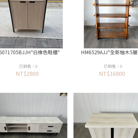
6071705BJJH*白橡色鞋櫃*
HM6529AJJ*全新柚木5層
已銷售：0
已銷售：0
NT$2800
NT$16800