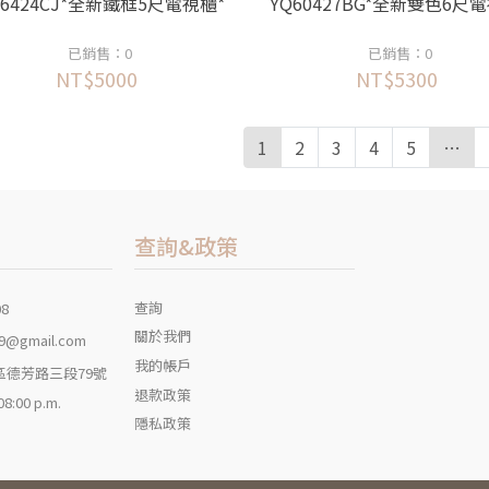
H6424CJ*全新鐵框5尺電視櫃*
YQ60427BG*全新雙色6尺
已銷售：0
已銷售：0
NT$5000
NT$5300
1
2
3
4
5
…
查詢&政策
查詢
08
關於我們
9@gmail.com
我的帳戶
區德芳路三段79號
退款政策
 08:00 p.m.
隱私政策