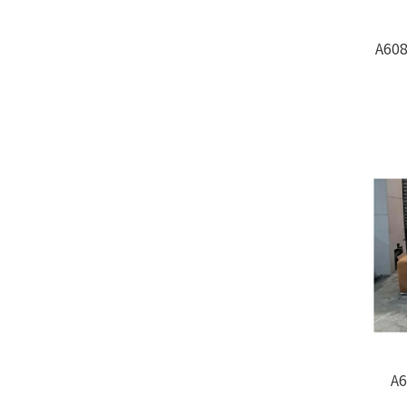
A60
A