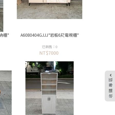
收納櫃*
A6080404GJJJ*岩板6尺電視櫃*
已銷售：0
NT$7000
收購專區