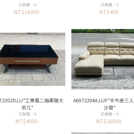
已銷售：0
已銷售：0
NT$16000
NT$400
072302DJJJ*工業風二抽黑玻大
A6072204AJJJF*半牛皮三
茶几*
沙發*
已銷售：0
已銷售：0
NT$4000
NT$16000