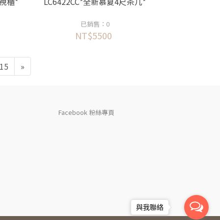
電視櫃*
LC6422CC*全新慕夏4尺茶几*
已銷售：0
NT$5500
15
»
Facebook 粉絲專頁
與我聯絡