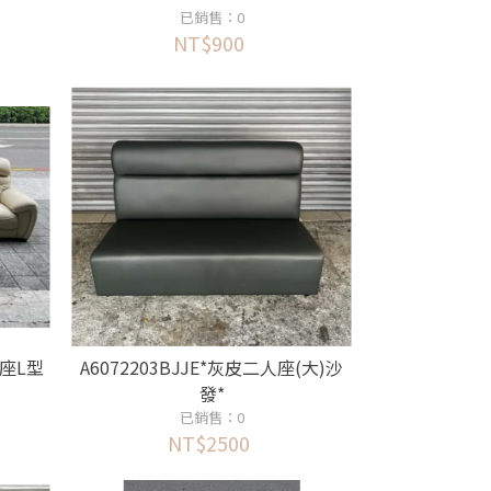
已銷售：0
NT$900
人座L型
A6072203BJJE*灰皮二人座(大)沙
發*
已銷售：0
NT$2500