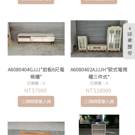
收購專區
A6080404GJJJ*岩板6尺電
A6080402AJJJH*歐式電視
視櫃*
櫃三件式*
已銷售：0
已銷售：0
NT$7000
NT$18000
詢問客服人員
詢問客服人員