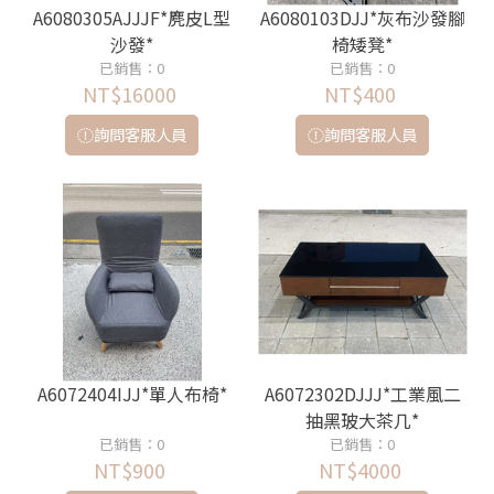
A6080305AJJJF*麂皮L型
A6080103DJJ*灰布沙發腳
沙發*
椅矮凳*
已銷售：0
已銷售：0
NT$16000
NT$400
詢問客服人員
詢問客服人員
A6072404IJJ*單人布椅*
A6072302DJJJ*工業風二
抽黑玻大茶几*
已銷售：0
已銷售：0
NT$900
NT$4000