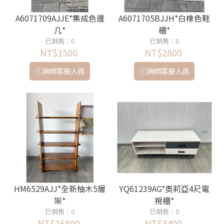
A6071709AJJE*集成色邊
A6071705BJJH*白橡色鞋
几*
櫃*
已銷售：0
已銷售：0
NT$1500
NT$2800
詢問客服人員
詢問客服人員
HM6529AJJ*全新柚木5層
YQ61239AG*奧莉亞4尺電
架*
視櫃*
已銷售：0
已銷售：0
NT$16800
NT$3400