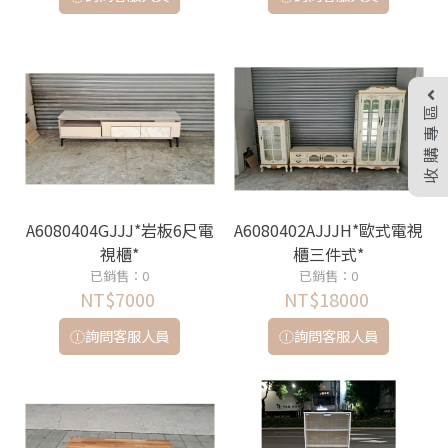
收購專區
A6080404GJJJ*岩板6尺電
A6080402AJJJH*歐式電視
視櫃*
櫃三件式*
已銷售：0
已銷售：0
NT$7000
NT$18000
詢問客服人員
詢問客服人員