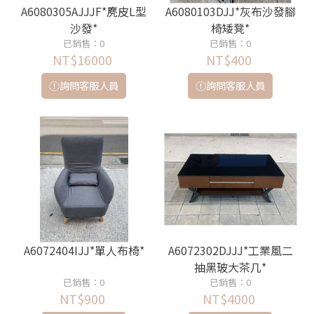
A6080305AJJJF*麂皮L型
A6080103DJJ*灰布沙發腳
沙發*
椅矮凳*
已銷售：0
已銷售：0
NT$16000
NT$400
詢問客服人員
詢問客服人員
A6072404IJJ*單人布椅*
A6072302DJJJ*工業風二
抽黑玻大茶几*
已銷售：0
已銷售：0
NT$900
NT$4000