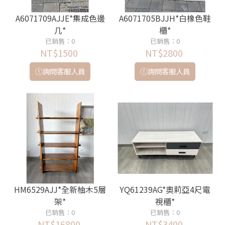
A6071709AJJE*集成色邊
A6071705BJJH*白橡色鞋
几*
櫃*
已銷售：0
已銷售：0
NT$1500
NT$2800
詢問客服人員
詢問客服人員
HM6529AJJ*全新柚木5層
YQ61239AG*奧莉亞4尺電
架*
視櫃*
已銷售：0
已銷售：0
NT$16800
NT$3400