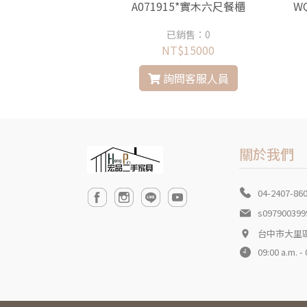
12*黑檀餐櫃
A071915*實木六尺餐櫃
W
銷售：0
已銷售：0
17000
NT$15000
問客服人員
詢問客服人員
關於我們
04-2407-86
s097900399
台中市大里
09:00 a.m. -