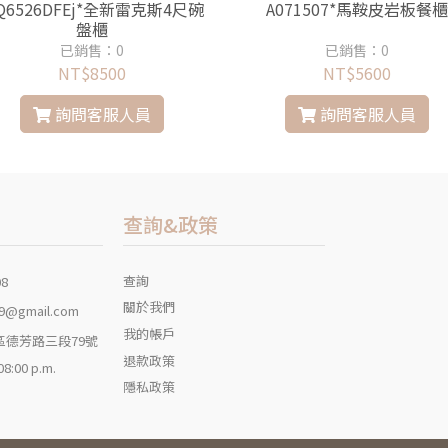
Q6526DFEj*全新雷克斯4尺碗
A071507*馬鞍皮岩板餐櫃
盤櫃
已銷售：0
已銷售：0
NT$8500
NT$5600
詢問客服人員
詢問客服人員
查詢&政策
查詢
08
關於我們
9@gmail.com
我的帳戶
區德芳路三段79號
退款政策
 08:00 p.m.
隱私政策