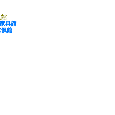
具館
手家具館
傢俱館