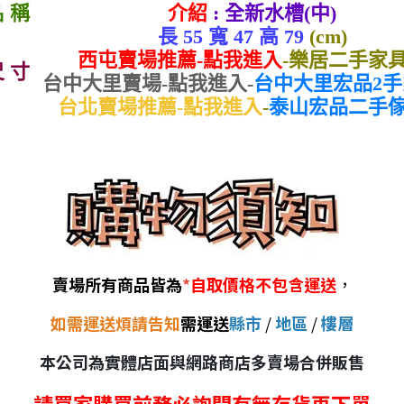
名 稱
介紹
: 全新水槽(中)
長 55 寬 47 高 79
(cm)
西屯賣場推薦-點我進入
-
樂居二手家
尺 寸
台中大里賣場-點我進入-
台中大里宏品2
台北賣場推薦-點我進入
-
泰山宏品二手
賣場所有商品皆為
*
自取價格不包含運送
，
如需運送煩請告知
需運送
縣市
/
地區
/
樓層
本公司為實體店面與網路商店多賣場合併販售
請買家購買前務必詢問有無存貨再下單