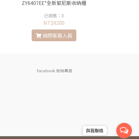
ZY6407EE*全新絜尼斯收納櫃
WQ6526DFEj
盤
已銷售：0
已銷售
NT$9200
NT$8
詢問客服人員
詢問
Facebook 粉絲專頁
與我聯絡